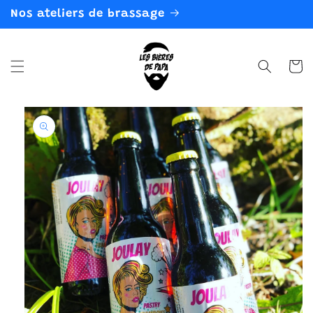
et
Nos ateliers de brassage
passer
au
contenu
Panier
Passer aux
informations
produits