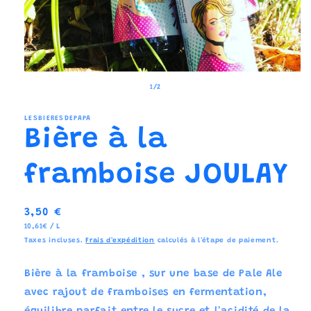
de
1
/
2
LESBIERESDEPAPA
Bière à la
framboise JOULAY
Prix
3,50 €
PRIX
PAR
10,61€
/
L
habituel
UNITAIRE
Taxes incluses.
Frais d'expédition
calculés à l'étape de paiement.
Bière à la framboise , sur une base de Pale Ale
avec rajout de framboises en fermentation,