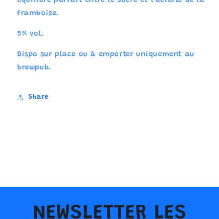
équilibre parfait entre le sucre et l'acidité de la
framboise.
5% vol.
Dispo sur place ou à emporter uniquement au
brewpub.
Share
C
o
n
NEWSLETTER LES
t