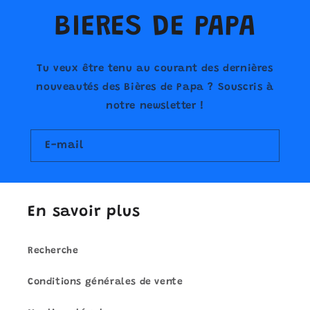
e
BIERES DE PAPA
n
u
Tu veux être tenu au courant des dernières
r
nouveautés des Bières de Papa ? Souscris à
é
notre newsletter !
d
E-mail
u
c
t
En savoir plus
i
b
Recherche
l
Conditions générales de vente
e